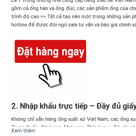
Là 1 trong những nhà cung cấp hàng đầu tại Việt Nam, 
gồm cả ống hàn và ống đúc, các sản phẩm ống của chún
trình độ cao => Tất cả tạo nên một trong những sản ph
hotline để được đội ngũ sale tư vấn và báo giá chính x
2. Nhập khẩu trực tiếp – Đầy đủ giấ
Không chỉ sẵn hàng ống xuất xứ Việt Nam, các ống x
Trung Quốc, Đài Loan, Malaysia, Thái Lan … Đây là c
Xem thêm
CO,CQ cũng như các giấy tờ chứng thực chất lượng khá