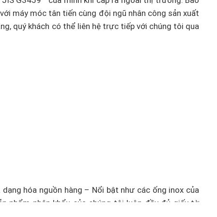
 JIS G3459 ” của mình khi cấp ra ngoài thị trường. Bao
 với máy móc tân tiến cùng đội ngũ nhân công sản xuất
, quý khách có thể liên hệ trực tiếp với chúng tôi qua
 dạng hóa nguồn hàng – Nổi bật như các ống inox của
sản phẩm nhập khẩu của chúng tôi luôn đầy đủ giấy tờ
tôi làm nhà cung cấp cho hệ thống của mình.