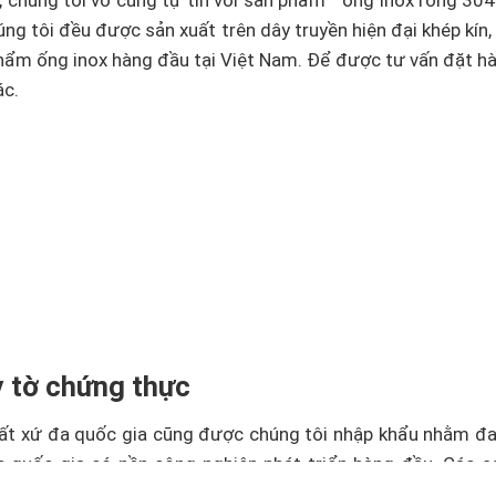
chúng tôi vô cùng tự tin với sản phẩm ” ống inox rỗng 304
g tôi đều được sản xuất trên dây truyền hiện đại khép kín,
ẩm ống inox hàng đầu tại Việt Nam. Để được tư vấn đặt hàng
ác.
y tờ chứng thực
uất xứ đa quốc gia cũng được chúng tôi nhập khẩu nhằm đa
ác quốc gia có nền công nghiệp phát triển hàng đầu. Các 
c. Qúy khách có thể an tâm tuyệt đối 100% khi chọn chúng 