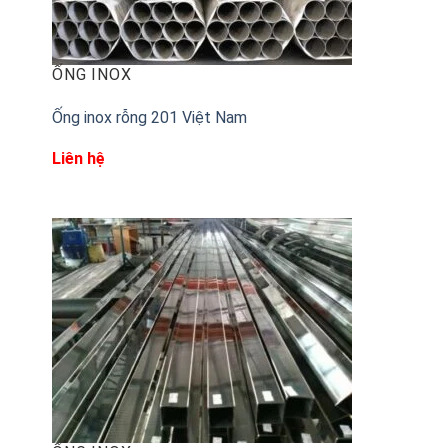
6″
150
8″
200
ỐNG INOX
10″
250
Ống inox rỗng 201 Việt Nam
12″
300
14″
350
Liên hệ
16″
400
18″
450
20″
500
22″
550
24″
600
26″
650
28″
700
30″
750