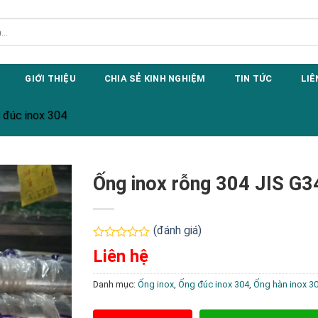
GIỚI THIỆU
CHIA SẺ KINH NGHIỆM
TIN TỨC
LIÊ
 đúc inox 304
Ống inox rỗng 304 JIS G
(đánh giá)
Được
Liên hệ
xếp
hạng
0
Danh mục:
Ống inox
,
Ống đúc inox 304
,
Ống hàn inox 3
5
sao