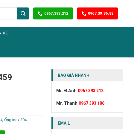
0967.393.212
0967.39.36.88
N HỆ
3459
BÁO GIÁ NHANH
Mr. Đ.Anh
0967 393 212
Mr. Thanh
0967 393 186
04
,
Ống inox 304
EMAIL