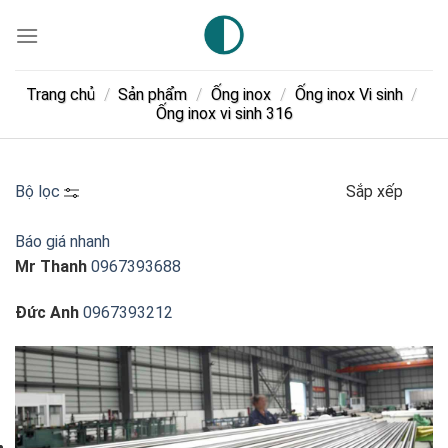
Skip
to
content
Trang chủ
/
Sản phẩm
/
Ống inox
/
Ống inox Vi sinh
/
Ống inox vi sinh 316
Bộ lọc
Sắp xếp
Báo giá nhanh
Mr Thanh
0967393688
Đức Anh
0967393212