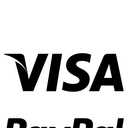
Không có 1 tài liệu cụ thể nào thống kê đầy đủ các tiêu
chuẩn ống vi sinh trên thế giới, các tiêu chuẩn thông dụng
nhất , được sử dụng nhiều nhất ở Việt Nam là ISO, DIN,
SMS, ASME BPE ( chuyên thực phẩm ) …
5. Ưu điểm vật liệu
Thép không gỉ vi sinh là thép không gỉ đã được xử lý bề
mặt (bên trong và bên ngoài) để có độ nhám thấp (độ
bóng), và độ bóng vốn có của nó quyết định tính hữu dụng
của ống.
Thành phần hóa học: Thành phần của ống vi sinh inox bao
gồm Niken, Nitơ, Crom… Có khả năng chống ăn mòn tuyệt
đối và tăng độ cứng cho sản phẩm.
Tiêu chuẩn độ bền: Hệ số độ bền được đảm bảo, tuổi thọ
hơn 10 năm sử dụng trong điều kiện bình thường