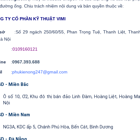
 đường ống. Chịu trách nhiệm nội dung và bản quyền thuộc về:
Tư vấn – Hỗ trợ kỹ thuật trực tuyến qua Zalo
G TY CỔ PHẦN KỸ THUẬT VIMI
Vận chuyển nhanh khắp 63 tỉnh thành
ụ sở
:Số 29 ngách 250/60/55, Phan Trọng Tuệ, Thanh Liệt, Thanh
Hỗ trợ vận chuyển đơn trên 5 triệu đồng
à Nội
Trợ giá đơn hàng dự án, đơn hàng theo số lượng
ST
:
0109160121
Kho hàng rộng luôn sẵn hàng
line
:
0967.393.688
Đây là 5 ưu đãi đặc biệt của PKO dành cho bạn, để được
ail
:
phukienong247@gmail.com
hưởng trọn ưu đãi – Bạn chỉ cần liên hệ trực tiếp với các
D - Miền Bắc
chuyên viên tư vấn qua hotline của PKO.
Ô số 10, Ơ2, Khu đô thị bán đảo Linh Đàm, Hoàng Liệt, Hoàng Ma
3. Thông tin chung về ống inox vi sinh 316
Nội
Ống inox vi sinh 316 là loại ống inox vi sinh ( hay còn gọi là
D - Miền Nam
ống inox vô trùng, ống inox thực phẩm ) được chế tạo từ
inox với bề mặt được mài nhẵn bóng, tạo độ sáng gương –
NG3A, KDC ấp 5, Chánh Phú Hòa, Bến Cát, Bình Dương
Mục đích của việc mài nhẵn bề mặt trong lẫn ngoài là để
D - Đà Nẵng