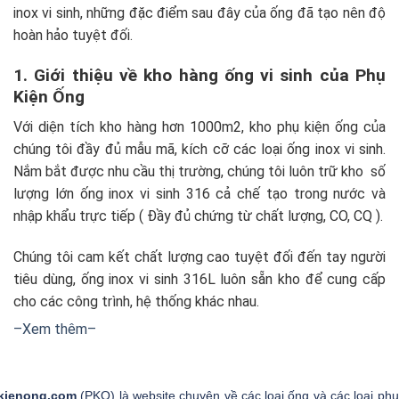
inox vi sinh, những đặc điểm sau đây của ống đã tạo nên độ
hoàn hảo tuyệt đối.
1. Giới thiệu về kho hàng ống vi sinh của Phụ
Kiện Ống
Với diện tích kho hàng hơn 1000m2, kho phụ kiện ống của
chúng tôi đầy đủ mẫu mã, kích cỡ các loại ống inox vi sinh.
Nắm bắt được nhu cầu thị trường, chúng tôi luôn trữ kho số
lượng lớn ống inox vi sinh 316 cả chế tạo trong nước và
nhập khẩu trực tiếp ( Đầy đủ chứng từ chất lượng, CO, CQ ).
Chúng tôi cam kết chất lượng cao tuyệt đối đến tay người
tiêu dùng, ống inox vi sinh 316L luôn sẵn kho để cung cấp
cho các công trình, hệ thống khác nhau.
–Xem thêm–
2. Mua ngay để được hưởng ưu đãi
Ngay hôm nay, khi mua hàng trực tiếp qua Zalo của Phụ Kiện
Ống, quý khách sẽ được hưởng 5 ưu đãi vô cùng đặc biệt
kienong.com
(PKO) là website chuyên về các loại ống và các loại phụ