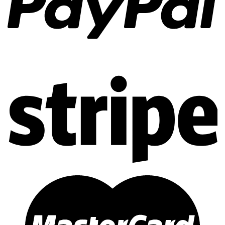
Thép không gỉ vi sinh chịu nhiệt cao: Sản phẩm này có thể
sử dụng liên tục ở nhiệt độ 870 độ C, thậm chí có thể chịu
nhiệt đến 925 độ C trong điều kiện bình thường.
6. So sánh giữa inox vi sinh 304 và 316
Inox vi sinh 304 và 316 là 2 mác inox vi sinh phổ biến trên thị
trường Việt Nam, mỗi loại đều có những ưu nhược điểm
riêng, giúp phù hợp cho đa dạng các hệ thống khác nhau.
Ống Inox 304 vi sinh
: Có các ưu tính của inox ở mức tốt,
được ứng dụng rộng rãi, độ bền cũng các thông số kĩ thuật
theo tiêu chuẩn – Tạo độ ổn định khi sử dụng, và đặc biệt là
giá thành của inox 304 vi sinh không quá cao.
Ống Inox 316 vi sinh
: Với 2% Mo bô sung thêm để tăng khả
năng chống chịu ăn mòn cũng như tăng tuổi thọ sản phẩm –
GIúp giảm thiểu chi phí khi sử dụng ( thời gian sử dụng lên
tới hơn 10 năm ). Đây là một trong những mác inox cao cấp