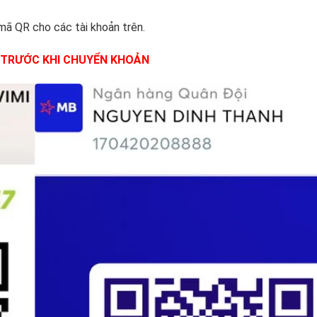
mã QR cho các tài khoản trên.
N TRƯỚC KHI CHUYỂN KHOẢN