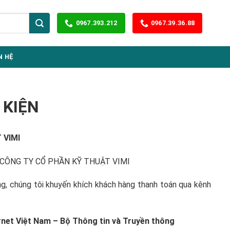
0967.393.212
0967.39.36.88
N HỆ
 KIỆN
 VIMI
 là CÔNG TY CỔ PHẦN KỸ THUẬT VIMI
g, chúng tôi khuyến khích khách hàng thanh toán qua kênh
ernet Việt Nam – Bộ Thông tin và Truyền thông