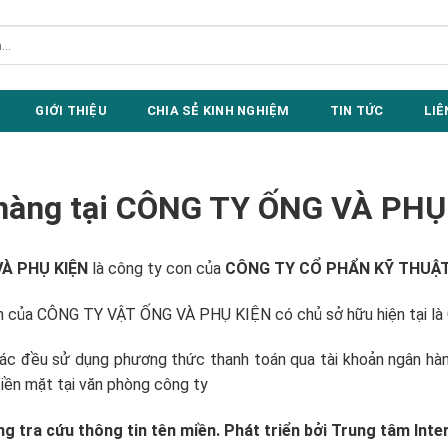
GIỚI THIỆU
CHIA SẺ KINH NGHIỆM
TIN TỨC
LIÊ
hàng tại CÔNG TY ỐNG VÀ PHỤ
À PHỤ KIỆN
là công ty con của
CÔNG TY CỔ PHẨN KỸ THUẬT
nh của CÔNG TY VẬT ỐNG VÀ PHỤ KIỆN có chủ sở hữu hiện tại
 tác đều sử dụng phương thức thanh toán qua tài khoản ngân hàn
tiền mặt tại văn phòng công ty
g tra cứu thông tin tên miền. Phát triển bởi Trung tâm Int