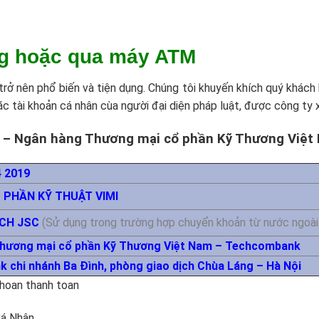
g hoặc qua máy ATM
rở nên phổ biến và tiện dụng. Chúng tôi khuyến khích quý khách 
c tài khoản cá nhân cùa người đại diện pháp luật, được công ty
 – Ngân hàng Thương mại cổ phần Kỹ Thương Việt
4 2019
 PHẦN KỸ THUẬT VIMI
ECH JSC
(Sử dụng trong trường hợp chuyển khoản từ nước ngoài 
hương mại cổ phần Kỹ Thương Việt Nam – Techcombank
chi nhánh Ba Đình, phòng giao dịch Chùa Láng – Hà Nội
Cá Nhân