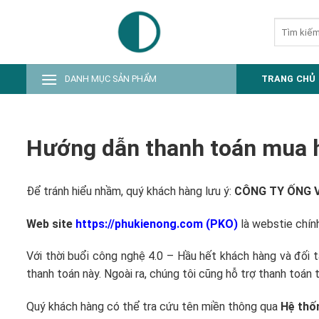
Skip
Tìm
to
kiếm:
content
DANH MỤC SẢN PHẨM
TRANG CHỦ
Hướng dẫn thanh toán mua 
Để tránh hiểu nhầm, quý khách hàng lưu ý:
CÔNG TY ỐNG V
Web site
https://phukienong.com
(PKO)
là webstie chí
Với thời buổi công nghệ 4.0 – Hầu hết khách hàng và đối
thanh toán này. Ngoài ra, chúng tôi cũng hỗ trợ thanh toán 
Quý khách hàng có thể tra cứu tên miền thông qua
Hệ thốn