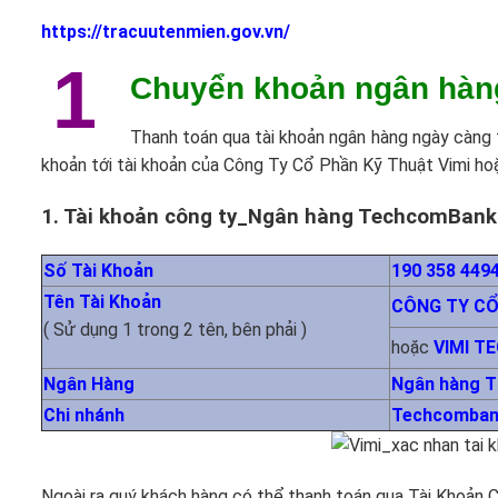
https://tracuutenmien.gov.vn/
1
Chuyển khoản ngân hàn
Thanh toán qua tài khoản ngân hàng ngày càng t
khoản tới tài khoản của Công Ty Cổ Phần Kỹ Thuật Vimi hoặ
1. Tài khoản công ty_Ngân hàng TechcomBank
Số Tài Khoản
190 358 449
Tên Tài Khoản
CÔNG TY CỔ
( Sử dụng 1 trong 2 tên, bên phải )
hoặc
VIMI T
Ngân Hàng
Ngân hàng T
Chi nhánh
Techcombank 
Ngoài ra quý khách hàng có thể thanh toán qua Tài Khoản 