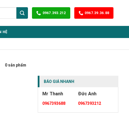
0967.393.212
0967.39.36.88
N HỆ
0 sản phẩm
BÁO GIÁ NHANH
Mr Thanh
Đức Anh
0967393688
0967393212