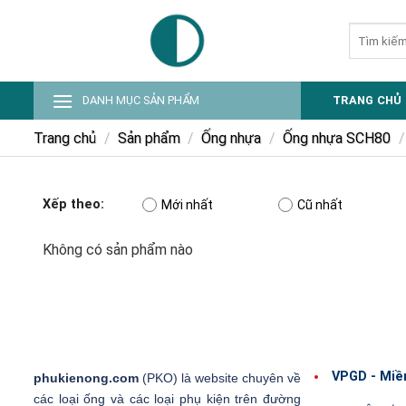
Skip
Tìm
to
kiếm:
content
DANH MỤC SẢN PHẨM
TRANG CHỦ
Trang chủ
/
Sản phẩm
/
Ống nhựa
/
Ống nhựa SCH80
/
Xếp theo:
Mới nhất
Cũ nhất
Không có sản phẩm nào
VPGD - Miề
phukienong.com
(PKO) là website chuyên về
các loại ống và các loại phụ kiện trên đường