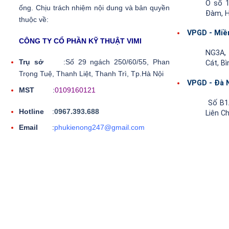
Ô số 1
ống. Chịu trách nhiệm nội dung và bản quyền
Đàm, H
thuộc về:
VPGD - Miề
CÔNG TY CỔ PHẦN KỸ THUẬT VIMI
NG3A, 
Trụ sở
:Số 29 ngách 250/60/55, Phan
Cát, B
Trọng Tuệ, Thanh Liệt, Thanh Trì, Tp.Hà Nội
VPGD - Đà 
MST
:
0109160121
Số B1A
Hotline
:
0967.393.688
Liên C
Email
:
phukienong247@gmail.com