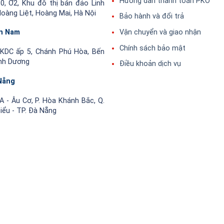
Hướng dẫn thanh toán PKO
0, Ơ2, Khu đô thị bán đảo Linh
oàng Liệt, Hoàng Mai, Hà Nội
Bảo hành và đổi trả
Vận chuyển và giao nhận
n Nam
Chính sách bảo mật
KDC ấp 5, Chánh Phú Hòa, Bến
ình Dương
Điều khoản dịch vụ
Nẵng
 - Âu Cơ, P. Hòa Khánh Bắc, Q.
hiểu - TP. Đà Nẵng