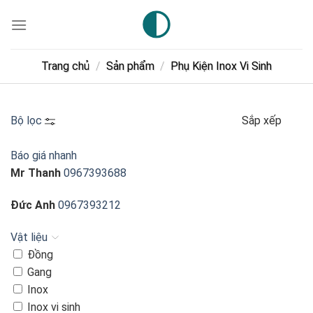
Skip
to
content
Trang chủ
/
Sản phẩm
/
Phụ Kiện Inox Vi Sinh
Bộ lọc
Sắp xếp
Báo giá nhanh
Mr Thanh
0967393688
Đức Anh
0967393212
Vật liệu
Đồng
Gang
Inox
Inox vi sinh