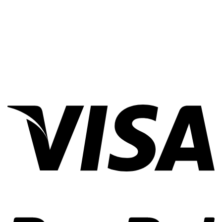
2.2. Ứng dụng phụ kiện vi sinh trong các hệ thống bệnh
viện y tế
Phụ kiện vi sinh – sanitary pipe fitting sử dụng trong hệ
thống dẫn nước sạch, nước thải của bệnh viện, cơ sở y tế.
Trong các hệ thống hoá chất, chất ăn mòn, chất hoá học
tẩy rửa mạnh.