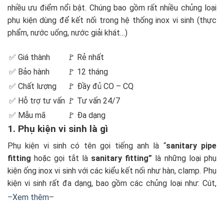
nhiều ưu điểm nổi bật. Chúng bao gồm rất nhiều chủng loại
phụ kiện dùng để kết nối trong hệ thống inox vi sinh (thực
phẩm, nước uống, nước giải khát…)
✅ Giá thành
🚩 Rẻ nhất
✅ Bảo hành
🚩 12 tháng
✅ Chất lượng
🚩 Đầy đủ CO – CQ
✅ Hỗ trợ tư vấn
🚩 Tư vấn 24/7
✅ Mẫu mã
🚩 Đa dạng
1. Phụ kiện vi sinh là gì
Phụ kiện vi sinh có tên gọi tiếng anh là “
sanitary pipe
fitting
hoặc gọi tắt là
sanitary fitting
”
là những loại phụ
kiện ống inox vi sinh với các kiểu kết nối như hàn, clamp. Phụ
kiện vi sinh rất đa dạng, bao gồm các chủng loại như: Cút,
thập, tê, cùm clamp, ống nối …
–Xem thêm–