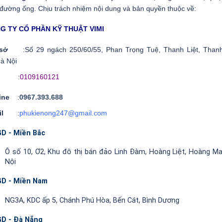
 đường ống. Chịu trách nhiệm nội dung và bản quyền thuộc về:
G TY CỔ PHẦN KỸ THUẬT VIMI
ụ sở
:Số 29 ngách 250/60/55, Phan Trọng Tuệ, Thanh Liệt, Thanh
à Nội
ST
:
0109160121
line
:
0967.393.688
ail
:
phukienong247@gmail.com
D - Miền Bắc
Ô số 10, Ơ2, Khu đô thị bán đảo Linh Đàm, Hoàng Liệt, Hoàng Ma
Nội
D - Miền Nam
NG3A, KDC ấp 5, Chánh Phú Hòa, Bến Cát, Bình Dương
D - Đà Nẵng