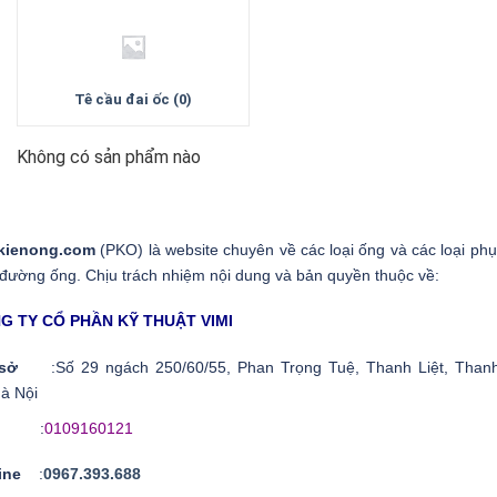
Tê cầu đai ốc (0)
Không có sản phẩm nào
kienong.com
(PKO) là website chuyên về các loại ống và các loại phụ
 đường ống. Chịu trách nhiệm nội dung và bản quyền thuộc về:
G TY CỔ PHẦN KỸ THUẬT VIMI
ụ sở
:Số 29 ngách 250/60/55, Phan Trọng Tuệ, Thanh Liệt, Thanh
à Nội
ST
:
0109160121
line
:
0967.393.688