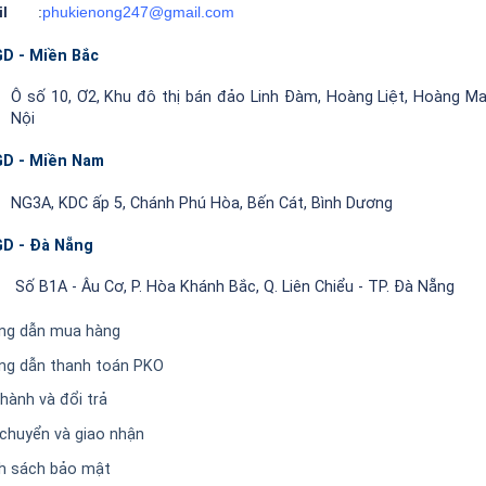
ail
:
phukienong247@gmail.com
D - Miền Bắc
Ô số 10, Ơ2, Khu đô thị bán đảo Linh Đàm, Hoàng Liệt, Hoàng Ma
Nội
D - Miền Nam
NG3A, KDC ấp 5, Chánh Phú Hòa, Bến Cát, Bình Dương
D - Đà Nẵng
Số B1A - Âu Cơ, P. Hòa Khánh Bắc, Q. Liên Chiểu - TP. Đà Nẵng
ng dẫn mua hàng
ng dẫn thanh toán PKO
hành và đổi trả
chuyển và giao nhận
h sách bảo mật