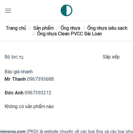
Skip
to
content
Trang chủ
/
Sản phẩm
/
Ống nhựa
/
Ống nhựa siêu sạch
/
Ống nhựa Clean PVCC Đài Loan
Bộ lọc
Sắp xếp
Báo giá nhanh
Mr Thanh
0967393688
Đức Anh
0967393212
Không có sản phẩm nào
kienong.com
(PKO) là website chuyên về các loại ống và các loại phụ