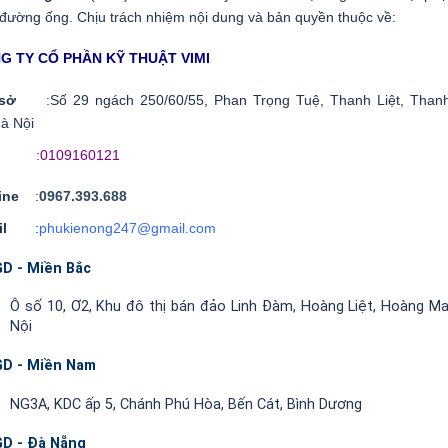
 đường ống. Chịu trách nhiệm nội dung và bản quyền thuộc về:
G TY CỔ PHẦN KỸ THUẬT VIMI
ụ sở
:Số 29 ngách 250/60/55, Phan Trọng Tuệ, Thanh Liệt, Thanh
à Nội
ST
:
0109160121
line
:
0967.393.688
ail
:
phukienong247@gmail.com
D - Miền Bắc
Ô số 10, Ơ2, Khu đô thị bán đảo Linh Đàm, Hoàng Liệt, Hoàng Ma
Nội
D - Miền Nam
NG3A, KDC ấp 5, Chánh Phú Hòa, Bến Cát, Bình Dương
D - Đà Nẵng