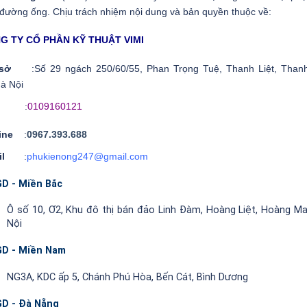
 đường ống. Chịu trách nhiệm nội dung và bản quyền thuộc về:
G TY CỔ PHẦN KỸ THUẬT VIMI
ụ sở
:Số 29 ngách 250/60/55, Phan Trọng Tuệ, Thanh Liệt, Thanh
à Nội
ST
:
0109160121
line
:
0967.393.688
ail
:
phukienong247@gmail.com
D - Miền Bắc
Ô số 10, Ơ2, Khu đô thị bán đảo Linh Đàm, Hoàng Liệt, Hoàng Ma
Nội
D - Miền Nam
NG3A, KDC ấp 5, Chánh Phú Hòa, Bến Cát, Bình Dương
D - Đà Nẵng