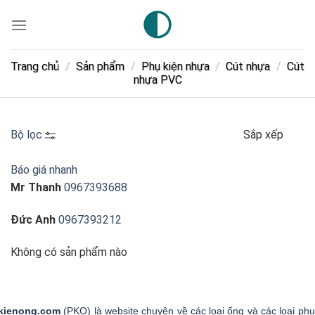
Skip
to
content
Trang chủ
/
Sản phẩm
/
Phụ kiện nhựa
/
Cút nhựa
/
Cút
nhựa PVC
Bộ lọc
Sắp xếp
Báo giá nhanh
Mr Thanh
0967393688
Đức Anh
0967393212
Không có sản phẩm nào
kienong.com
(PKO) là website chuyên về các loại ống và các loại phụ