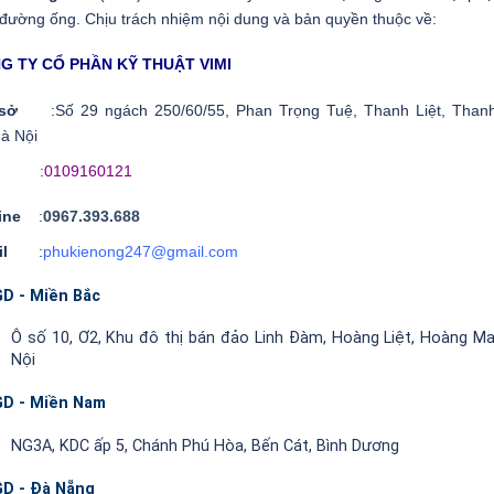
 đường ống. Chịu trách nhiệm nội dung và bản quyền thuộc về:
G TY CỔ PHẦN KỸ THUẬT VIMI
ụ sở
:Số 29 ngách 250/60/55, Phan Trọng Tuệ, Thanh Liệt, Thanh
à Nội
ST
:
0109160121
line
:
0967.393.688
ail
:
phukienong247@gmail.com
D - Miền Bắc
Ô số 10, Ơ2, Khu đô thị bán đảo Linh Đàm, Hoàng Liệt, Hoàng Ma
Nội
D - Miền Nam
NG3A, KDC ấp 5, Chánh Phú Hòa, Bến Cát, Bình Dương
D - Đà Nẵng