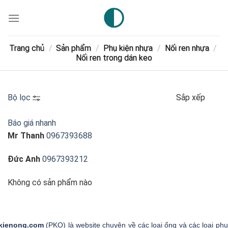
Skip
to
content
Trang chủ
/
Sản phẩm
/
Phụ kiện nhựa
/
Nối ren nhựa
/
Nối ren trong dán keo
Bộ lọc
Sắp xếp
Báo giá nhanh
Mr Thanh
0967393688
Đức Anh
0967393212
Không có sản phẩm nào
kienong.com
(PKO) là website chuyên về các loại ống và các loại phụ