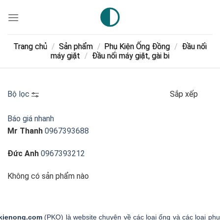
Skip
to
content
Trang chủ
/
Sản phẩm
/
Phụ Kiện Ống Đồng
/
Đầu nối
máy giặt
/
Đầu nối máy giặt, gài bi
Bộ lọc
Sắp xếp
Báo giá nhanh
Mr Thanh
0967393688
Đức Anh
0967393212
Không có sản phẩm nào
kienong.com
(PKO) là website chuyên về các loại ống và các loại phụ