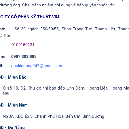
 đường ống. Chịu trách nhiệm nội dung và bản quyền thuộc về:
G TY CỔ PHẦN KỸ THUẬT VIMI
ụ sở
:Số 29 ngách 250/60/55, Phan Trọng Tuệ, Thanh Liệt, Thanh
à Nội
ST
:
0109160121
line
:
0967.393.688
ail
:
phukienong247@gmail.com
D - Miền Bắc
Ô số 10, Ơ2, Khu đô thị bán đảo Linh Đàm, Hoàng Liệt, Hoàng Ma
Nội
D - Miền Nam
NG3A, KDC ấp 5, Chánh Phú Hòa, Bến Cát, Bình Dương
D - Đà Nẵng