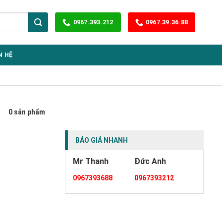
0967.393.212
0967.39.36.88
N HỆ
0 sản phẩm
BÁO GIÁ NHANH
Mr Thanh
Đức Anh
0967393688
0967393212