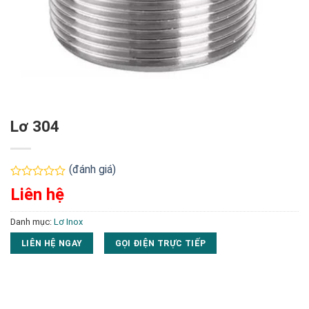
Lơ 304
(đánh giá)
Được
Liên hệ
xếp
hạng
0
Danh mục:
Lơ Inox
5
sao
LIÊN HỆ NGAY
GỌI ĐIỆN TRỰC TIẾP