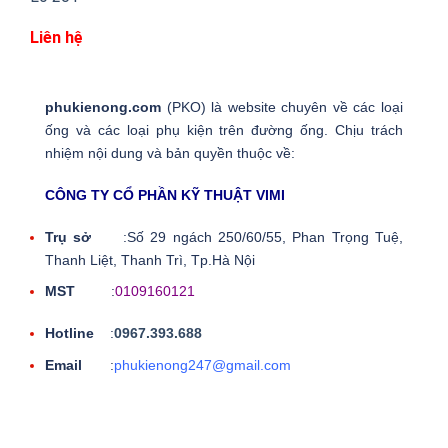
Liên hệ
phukienong.com
(PKO) là website chuyên về các loại
ống và các loại phụ kiện trên đường ống. Chịu trách
nhiệm nội dung và bản quyền thuộc về:
CÔNG TY CỔ PHẦN KỸ THUẬT VIMI
Trụ sở
:Số 29 ngách 250/60/55, Phan Trọng Tuệ,
Thanh Liệt, Thanh Trì, Tp.Hà Nội
MST
:
0109160121
Hotline
:
0967.393.688
Email
:
phukienong247@gmail.com