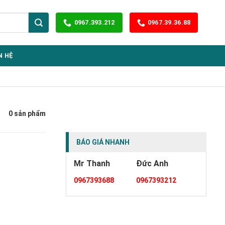
0967.393.212
0967.39.36.88
N HỆ
0 sản phẩm
BÁO GIÁ NHANH
Mr Thanh
Đức Anh
0967393688
0967393212