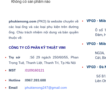
Không có sản phẩm nào
VPGD - Miề
phukienong.com
(PKO) là website chuyên về
các loại ống và các loại phụ kiện trên đường
Ô số 1
ống. Chịu trách nhiệm nội dung và bản quyền
Đàm, H
thuộc về:
VPGD - Miề
CÔNG TY CỔ PHẦN KỸ THUẬT VIMI
NG3A, 
Trụ sở
:Số 29 ngách 250/60/55, Phan
Cát, B
Trọng Tuệ, Thanh Liệt, Thanh Trì, Tp.Hà Nội
VPGD - Đà 
MST
:
0109160121
Số B1A
Hotline
:
0967.393.688
Liên C
Email
:
phukienong247@gmail.com