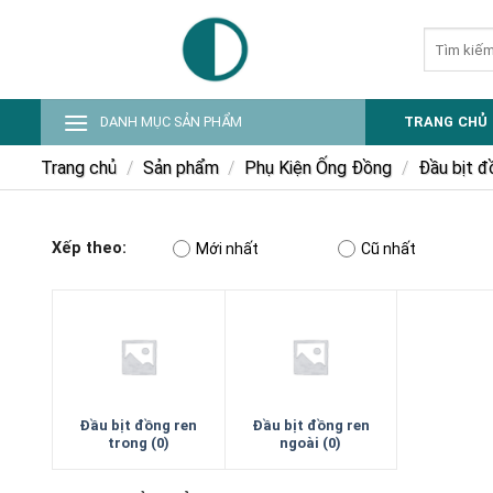
Skip
Tìm
to
kiếm:
content
DANH MỤC SẢN PHẨM
TRANG CHỦ
Trang chủ
/
Sản phẩm
/
Phụ Kiện Ống Đồng
/
Đầu bịt đ
Xếp theo:
Mới nhất
Cũ nhất
Đầu bịt đồng ren
Đầu bịt đồng ren
trong (0)
ngoài (0)