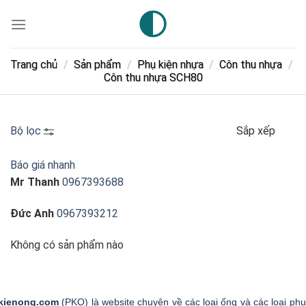
Skip
to
content
Trang chủ
/
Sản phẩm
/
Phụ kiện nhựa
/
Côn thu nhựa
/
Côn thu nhựa SCH80
Bộ lọc
Sắp xếp
Báo giá nhanh
Mr Thanh
0967393688
Đức Anh
0967393212
Không có sản phẩm nào
kienong.com
(PKO) là website chuyên về các loại ống và các loại phụ