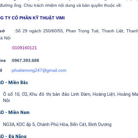
 đường ống. Chịu trách nhiệm nội dung và bản quyền thuộc về:
G TY CỔ PHẦN KỸ THUẬT VIMI
ụ sở
:Số 29 ngách 250/60/55, Phan Trọng Tuệ, Thanh Liệt, Thanh
à Nội
ST
:
0109160121
line
:
0967.393.688
ail
:
phukienong247@gmail.com
D - Miền Bắc
Ô số 10, Ơ2, Khu đô thị bán đảo Linh Đàm, Hoàng Liệt, Hoàng Ma
Nội
D - Miền Nam
NG3A, KDC ấp 5, Chánh Phú Hòa, Bến Cát, Bình Dương
D - Đà Nẵng