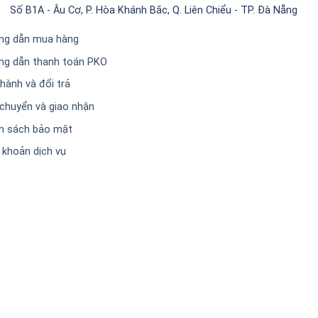
Số B1A - Âu Cơ, P. Hòa Khánh Bắc, Q. Liên Chiểu - TP. Đà Nẵng
ng dẫn mua hàng
ng dẫn thanh toán PKO
hành và đổi trả
chuyển và giao nhận
h sách bảo mật
 khoản dịch vụ