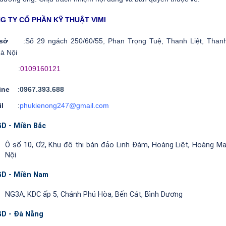
G TY CỔ PHẦN KỸ THUẬT VIMI
ụ sở
:Số 29 ngách 250/60/55, Phan Trọng Tuệ, Thanh Liệt, Thanh
à Nội
ST
:
0109160121
line
:
0967.393.688
ail
:
phukienong247@gmail.com
D - Miền Bắc
Ô số 10, Ơ2, Khu đô thị bán đảo Linh Đàm, Hoàng Liệt, Hoàng Ma
Nội
D - Miền Nam
NG3A, KDC ấp 5, Chánh Phú Hòa, Bến Cát, Bình Dương
D - Đà Nẵng