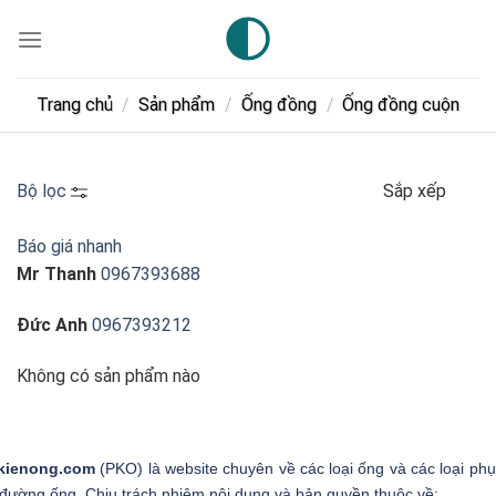
Skip
to
content
Trang chủ
/
Sản phẩm
/
Ống đồng
/
Ống đồng cuộn
Bộ lọc
Sắp xếp
Báo giá nhanh
Mr Thanh
0967393688
Đức Anh
0967393212
Không có sản phẩm nào
kienong.com
(PKO) là website chuyên về các loại ống và các loại phụ
 đường ống. Chịu trách nhiệm nội dung và bản quyền thuộc về: