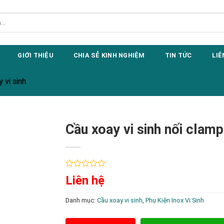
GIỚI THIỆU
CHIA SẺ KINH NGHIỆM
TIN TỨC
LIÊ
 vi sinh
Cầu xoay vi sinh nối clamp
Được
Liên hệ
xếp
hạng
0
Danh mục:
Cầu xoay vi sinh
,
Phụ Kiện Inox Vi Sinh
5
sao