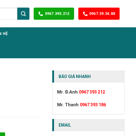
0967.393.212
0967.39.36.88
N HỆ
BÁO GIÁ NHANH
Mr. Đ.Anh
0967 393 212
Mr. Thanh
0967 393 186
EMAIL