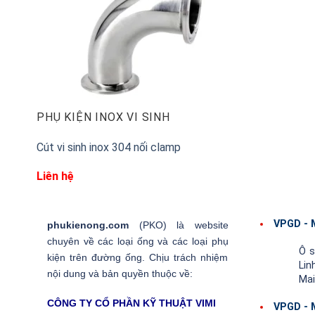
PHỤ KIỆN INOX VI SINH
Cút vi sinh inox 304 nối clamp
Liên hệ
VPGD - 
phukienong.com
(PKO) là website
chuyên về các loại ống và các loại phụ
Ô s
kiện trên đường ống. Chịu trách nhiệm
Li
nội dung và bản quyền thuộc về:
Mai
CÔNG TY CỔ PHẦN KỸ THUẬT VIMI
VPGD - 