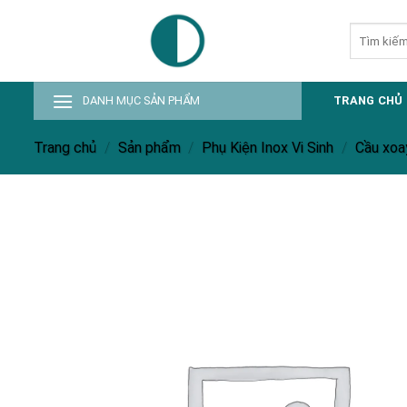
Skip
Tìm
to
kiếm:
content
DANH MỤC SẢN PHẨM
TRANG CHỦ
Trang chủ
/
Sản phẩm
/
Phụ Kiện Inox Vi Sinh
/
Cầu xoay