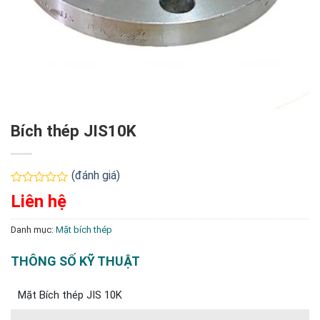
Bích thép JIS10K
(đánh giá)
Được
Liên hệ
xếp
hạng
0
Danh mục:
Mặt bích thép
5
sao
THÔNG SỐ KỸ THUẬT
Mặt Bích thép JIS 10K