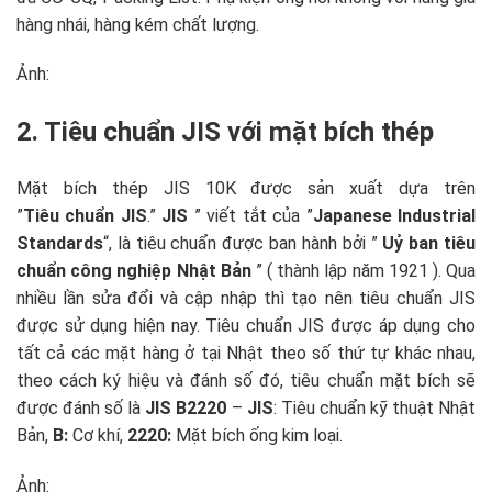
hàng nhái, hàng kém chất lượng.
Ảnh:
2. Tiêu chuẩn JIS với mặt bích thép
Mặt bích thép JIS 10K được sản xuất dựa trên
”
T
iêu
chuẩn JIS
.”
JIS
” viết tắt của ”
Japanese Industrial
Standards
“, là tiêu chuẩn được ban hành bởi ”
Uỷ ban tiêu
chuẩn công nghiệp Nhật Bản
” ( thành lập năm 1921 ). Qua
nhiều lần sửa đổi và cập nhập thì tạo nên tiêu chuẩn JIS
được sử dụng hiện nay. Tiêu chuẩn JIS được áp dụng cho
tất cả các mặt hàng ở tại Nhật theo số thứ tự khác nhau,
theo cách ký hiệu và đánh số đó, tiêu chuẩn mặt bích sẽ
được đánh số là
JIS B2220
–
JIS
: Tiêu chuẩn kỹ thuật Nhật
Bản,
B:
Cơ khí,
2220:
Mặt bích ống kim loại.
Ảnh: