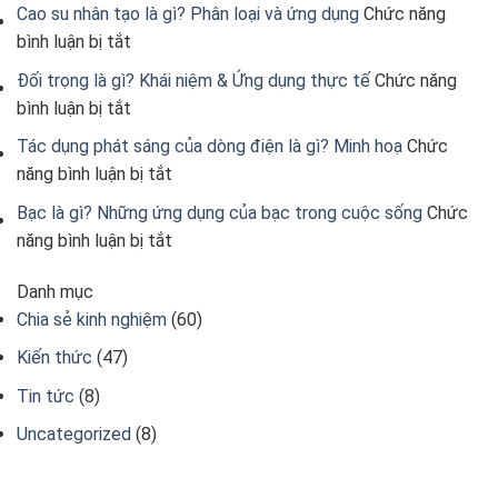
IP67
đơn
Tổng
ống
Cao su nhân tạo là gì? Phân loại và ứng dụng
Chức năng
Đơn
Là
ở
vị
hợp
sai
bình luận bị tắt
vị
Gì?
Cao
đo
kiến
đo
Đối trọng là gì? Khái niệm & Ứng dụng thực tế
Chức năng
su
điện
thức
ở
trọng
bình luận bị tắt
nhân
áp
Đối
lượng
Tác dụng phát sáng của dòng điện là gì? Minh hoạ
Chức
tạo
trọng
và
ở
năng bình luận bị tắt
là
là
công
Tác
gì?
Bạc là gì? Những ứng dụng của bạc trong cuộc sống
Chức
gì?
thức
dụng
Phân
ở
năng bình luận bị tắt
Khái
tính
phát
loại
Bạc
niệm
sáng
và
Danh mục
là
&
của
ứng
Chia sẻ kinh nghiệm
(60)
gì?
Ứng
dòng
dụng
Những
dụng
Kiến thức
(47)
điện
ứng
thực
là
Tin tức
(8)
dụng
tế
gì?
của
Uncategorized
(8)
Minh
bạc
hoạ
trong