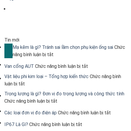
Tin mới
09
Mạ kẽm là gì? Tránh sai lầm chọn phụ kiện ống sai
Chức
ở
Th4
năng bình luận bị tắt
Mạ
ở
Van cổng AUT
Chức năng bình luận bị tắt
kẽm
Van
là
Vật liệu phi kim loại – Tổng hợp kiến thức
Chức năng bình
cổng
ở
gì?
luận bị tắt
AUT
Vật
Tránh
Trọng lượng là gì? Đơn vị đo trọng lượng và công thức tính
liệu
sai
ở
Chức năng bình luận bị tắt
phi
lầm
Trọng
ở
kim
chọn
Các loại đơn vị đo điện áp
Chức năng bình luận bị tắt
lượng
Các
loại
phụ
là
ở
IP67 Là Gì?
Chức năng bình luận bị tắt
loại
–
kiện
gì?