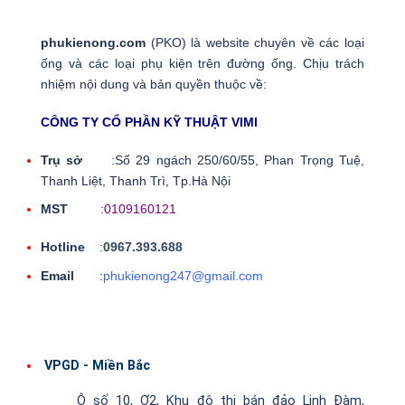
cuộc
sống
phukienong.com
(PKO) là website chuyên về các loại
ống và các loại phụ kiện trên đường ống. Chịu trách
nhiệm nội dung và bản quyền thuộc về:
CÔNG TY CỔ PHẦN KỸ THUẬT VIMI
Trụ sở
:Số 29 ngách 250/60/55, Phan Trọng Tuệ,
Thanh Liệt, Thanh Trì, Tp.Hà Nội
MST
:
0109160121
Hotline
:
0967.393.688
Email
:
phukienong247@gmail.com
VPGD - Miền Bắc
Ô số 10, Ơ2, Khu đô thị bán đảo Linh Đàm,