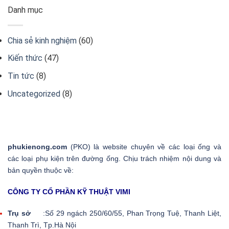
dụng
là
dòng
Danh mục
thực
gì?
điện
tế
Những
là
ứng
gì?
dụng
Chia sẻ kinh nghiệm
(60)
Minh
của
hoạ
bạc
Kiến thức
(47)
trong
cuộc
Tin tức
(8)
sống
Uncategorized
(8)
phukienong.com
(PKO) là website chuyên về các loại ống và
các loại phụ kiện trên đường ống. Chịu trách nhiệm nội dung và
bản quyền thuộc về:
CÔNG TY CỔ PHẦN KỸ THUẬT VIMI
Trụ sở
:Số 29 ngách 250/60/55, Phan Trọng Tuệ, Thanh Liệt,
Thanh Trì, Tp.Hà Nội