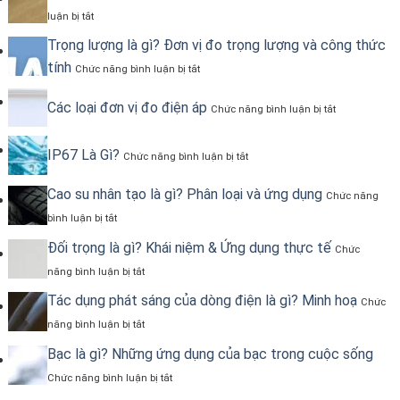
sai
ở
lầm
luận bị tắt
Vật
chọn
liệu
Trọng lượng là gì? Đơn vị đo trọng lượng và công thức
phụ
phi
kiện
ở
tính
Chức năng bình luận bị tắt
kim
ống
Trọng
loại
sai
lượng
–
ở
Các loại đơn vị đo điện áp
là
Chức năng bình luận bị tắt
Tổng
Các
gì?
hợp
loại
Đơn
kiến
đơn
ở
IP67 Là Gì?
vị
Chức năng bình luận bị tắt
thức
vị
IP67
đo
đo
Là
trọng
Cao su nhân tạo là gì? Phân loại và ứng dụng
điện
Gì?
Chức năng
lượng
áp
ở
và
bình luận bị tắt
Cao
công
su
Đối trọng là gì? Khái niệm & Ứng dụng thực tế
thức
Chức
nhân
tính
ở
năng bình luận bị tắt
tạo
Đối
là
trọng
Tác dụng phát sáng của dòng điện là gì? Minh hoạ
Chức
gì?
là
Phân
ở
năng bình luận bị tắt
gì?
loại
Tác
Khái
và
dụng
Bạc là gì? Những ứng dụng của bạc trong cuộc sống
niệm
ứng
phát
&
ở
Chức năng bình luận bị tắt
dụng
sáng
Ứng
Bạc
của