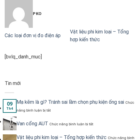
PKO
Vật liệu phi kim loại – Tổng
Các loại đơn vị đo điện áp
hợp kiến thức
[bvlq_danh_muc]
Tin mới
Mạ kẽm là gì? Tránh sai lầm chọn phụ kiện ống sai
Chức
09
ở
Th4
năng bình luận bị tắt
Mạ
kẽm
ở
Van cổng AUT
là
Chức năng bình luận bị tắt
Van
gì?
cổng
Tránh
Vật liệu phi kim loại – Tổng hợp kiến thức
AUT
Chức năng bình