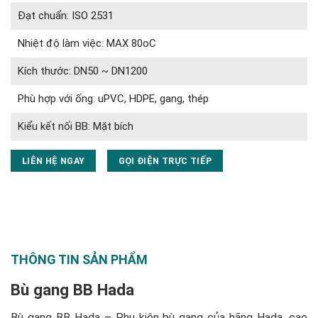
Đạt chuẩn: ISO 2531
Nhiệt độ làm việc: MAX 80oC
Kích thước: DN50 ~ DN1200
Phù hợp với ống: uPVC, HDPE, gang, thép
Kiểu kết nối BB: Mặt bích
LIÊN HỆ NGAY
GỌI ĐIỆN TRỰC TIẾP
THÔNG TIN SẢN PHẨM
Bù gang BB Hada
Bù gang BB Hada – Phụ kiện bù gang của hãng Hada, cao