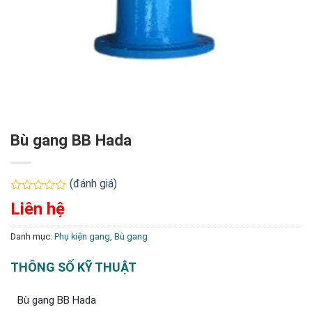
Bù gang BB Hada
(đánh giá)
Được
Liên hệ
xếp
hạng
0
Danh mục:
Phụ kiện gang
,
Bù gang
5
sao
THÔNG SỐ KỸ THUẬT
Bù gang BB Hada