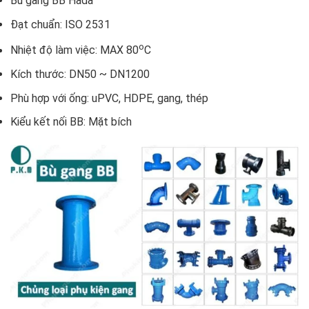
Bù gang BB Hada
Đạt chuẩn: ISO 2531
o
Nhiệt độ làm việc: MAX 80
C
Kích thước: DN50 ~ DN1200
Phù hợp với ống: uPVC, HDPE, gang, thép
Kiểu kết nối BB: Mặt bích