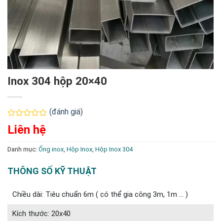
Inox 304 hộp 20×40
(đánh giá)
Được
Liên hệ
xếp
hạng
0
Danh mục:
Ống inox
,
Hộp Inox
,
Hộp Inox 304
5
sao
THÔNG SỐ KỸ THUẬT
Chiều dài: Tiêu chuẩn 6m ( có thể gia công 3m, 1m … )
Kích thước: 20x40