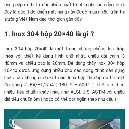
cung cấp ra thị trường nhiều nhất từ phía phụ kiện ống, dưới
đây là các lí do khiến mặt hàng này được mua nhiều trên thị
trường Việt Nam dạo thời gian gần đây.
1. Inox 304 hộp 20×40 là gì ?
Inox 304 hộp 20×40 là một trong những chủng loại
hộp
inox
với thiết kế dạng hình chữ nhật, chiều dài cạnh là
40mm và chiều cao là 20mm. Dễ dàng thấy inox 304 hộp
20×40 được ứng dụng nhiều cho các công trình dân dụng
hoặc các khung sườn kết cấu. Inox hộp thường có bề mặt
độ bóng là BA/HL/No4 ( 180 # – 600# ), chế tạo theo
nhiều tiêu chuẩn khác nhau như ALSI, JIS, ASTM với chiều
dài tiêu chuẩn 6m ( hoặc có thể cắt ngắn theo nhu cầu )