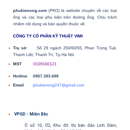
phukienong.com
(PKO) là website chuyên về các loại
ống và các loại phụ kiện trên đường ống. Chịu trách
nhiệm nội dung và bản quyền thuộc về:
CÔNG TY CỔ PHẦN KỸ THUẬT VIMI
Trụ sở
:Số 29 ngách 250/60/55, Phan Trọng Tuệ,
Thanh Liệt, Thanh Trì, Tp.Hà Nội
MST
:
0109160121
Hotline
:
0967.393.688
Email
:
phukienong247@gmail.com
VPGD - Miền Bắc
Ô số 10, Ơ2, Khu đô thị bán đảo Linh Đàm,