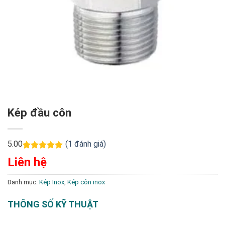
Kép đầu côn
5.00
(
1
đánh giá)
5.00
1
trên 5
Liên hệ
dựa trên
đánh giá
Danh mục:
Kép Inox
,
Kép côn inox
THÔNG SỐ KỸ THUẬT