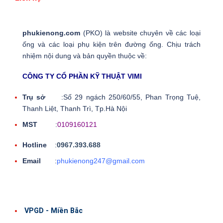
phukienong.com
(PKO) là website chuyên về các loại
ống và các loại phụ kiện trên đường ống. Chịu trách
nhiệm nội dung và bản quyền thuộc về:
CÔNG TY CỔ PHẦN KỸ THUẬT VIMI
Trụ sở
:Số 29 ngách 250/60/55, Phan Trọng Tuệ,
Thanh Liệt, Thanh Trì, Tp.Hà Nội
MST
:
0109160121
Hotline
:
0967.393.688
Email
:
phukienong247@gmail.com
VPGD - Miền Bắc