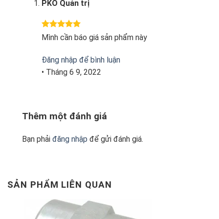
PKO Quản trị
Được xếp
Mình cần báo giá sản phẩm này
hạng
5
5
sao
Đăng nhập để bình luận
•
Tháng 6 9, 2022
Thêm một đánh giá
Bạn phải
đăng nhập
để gửi đánh giá.
SẢN PHẨM LIÊN QUAN