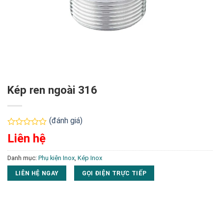
Kép ren ngoài 316
(đánh giá)
Được
Liên hệ
xếp
hạng
0
Danh mục:
Phụ kiện Inox
,
Kép Inox
5
sao
LIÊN HỆ NGAY
GỌI ĐIỆN TRỰC TIẾP