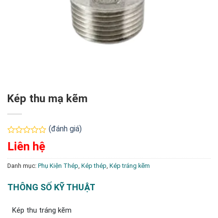
Kép thu mạ kẽm
(đánh giá)
Được
Liên hệ
xếp
hạng
0
Danh mục:
Phụ Kiện Thép
,
Kép thép
,
Kép tráng kẽm
5
sao
THÔNG SỐ KỸ THUẬT
Kép thu tráng kẽm