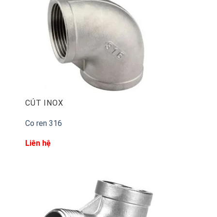
Mặt bích inox DIN PN10 với tiêu chuẩn chế tạo DIN (v
hình thành tiêu chuẩn. Điều đặc biệt so với các tiêu c
còn phù hợp với thực trạng hiện tại ( về công nghệ, tín
Điều cần chú ý, Mặt bích inox DIN PN10 có thông số k
thước, kích thước đường tâm lỗ và chiều dài từ tâm lỗ
CÚT INOX
Co ren 316
Liên hệ