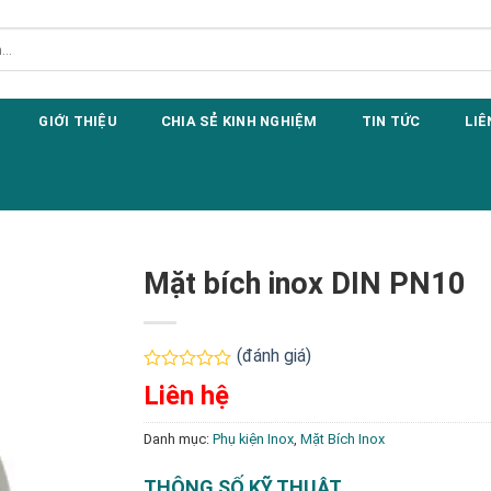
GIỚI THIỆU
CHIA SẺ KINH NGHIỆM
TIN TỨC
LIÊ
Mặt bích inox DIN PN10
(đánh giá)
Được
Liên hệ
xếp
hạng
0
Danh mục:
Phụ kiện Inox
,
Mặt Bích Inox
5
sao
THÔNG SỐ KỸ THUẬT