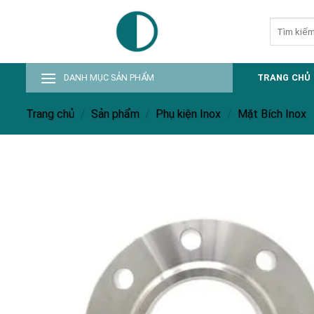
Skip
Tìm
to
kiếm:
content
DANH MỤC SẢN PHẨM
TRANG CHỦ
Trang chủ
/
Sản phẩm
/
Phụ kiện Inox
/
Mặt Bích Inox