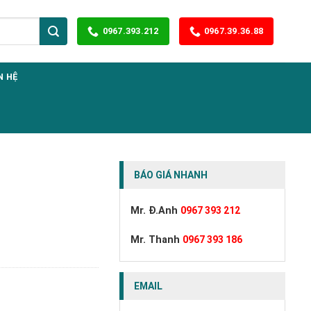
0967.393.212
0967.39.36.88
N HỆ
BÁO GIÁ NHANH
Mr. Đ.Anh
0967 393 212
Mr. Thanh
0967 393 186
EMAIL