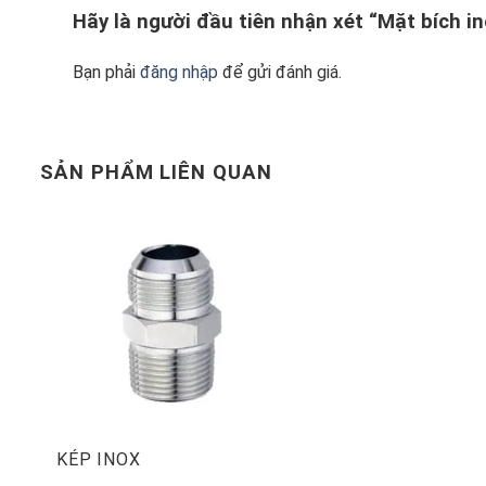
Hãy là người đầu tiên nhận xét “Mặt bích i
Bạn phải
đăng nhập
để gửi đánh giá.
SẢN PHẨM LIÊN QUAN
2. Thông số kĩ thuật – Kích cỡ chi t
Dưới đây là bảng tra chi tiết kích thước – Tiêu chuẩn
thông tin về kĩ thuật chi tiết của tiêu chuẩn DIN )
KÉP INOX