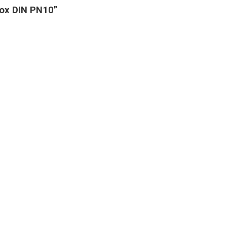
nox DIN PN10”
iết
 mặt bích inox DIN PN10 ( Quý khách có thể liên hệ trực ti