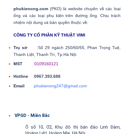
phukienong.com
(PKO) là website chuyên về các loại
ống và các loại phụ kiện trên đường ống. Chịu trách
nhiệm nội dung và bản quyền thuộc về:
CÔNG TY CỔ PHẦN KỸ THUẬT VIMI
Trụ sở
:Số 29 ngách 250/60/55, Phan Trọng Tuệ,
Thanh Liệt, Thanh Trì, Tp.Hà Nội
MST
:
0109160121
Hotline
:
0967.393.688
Email
:
phukienong247@gmail.com
VPGD - Miền Bắc
Ô số 10, Ơ2, Khu đô thị bán đảo Linh Đàm,
Hoàng Liệt, Hoàng Mai, Hà Nội