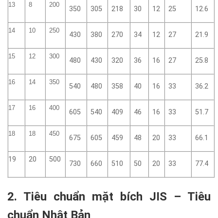
13
8
200
350
305
218
30
12
25
12.6
14
10
250
430
380
270
34
12
27
21.9
15
12
300
480
430
320
36
16
27
25.8
16
14
350
540
480
358
40
16
33
36.2
17
16
400
605
540
409
46
16
33
51.7
18
18
450
675
605
459
48
20
33
66.1
19
20
500
730
660
510
50
20
33
77.4
2. Tiêu chuẩn mặt bích JIS – Tiêu
chuẩn Nhật Bản