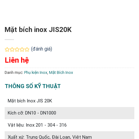
Mặt bích inox JIS20K
(đánh giá)
Được
Liên hệ
xếp
hạng
0
Danh mục:
Phụ kiện Inox
,
Mặt Bích Inox
5
sao
THÔNG SỐ KỸ THUẬT
Mặt bích Inox JIS 20K
Kích cỡ: DN10 - DN1000
Vật liệu: Inox 201 - 304 - 316
Xuất xứ: Trung Quốc, Đài Loan, Việt Nam