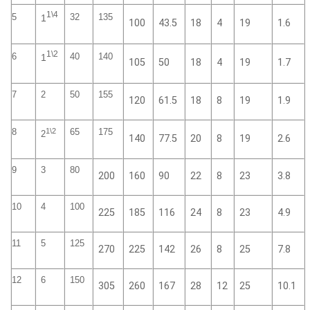
1\4
5
32
135
1
100
43.5
18
4
19
1.6
1\2
6
40
140
1
105
50
18
4
19
1.7
7
2
50
155
120
61.5
18
8
19
1.9
1\2
8
65
175
2
140
77.5
20
8
19
2.6
9
3
80
200
160
90
22
8
23
3.8
10
4
100
225
185
116
24
8
23
4.9
11
5
125
270
225
142
26
8
25
7.8
12
6
150
305
260
167
28
12
25
10.1