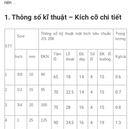
nén …
1. Thông số kĩ thuật – Kích cỡ chi tiết
Thông số kỹ thuật mặt bích tiêu chuẩn
Trọng
Size
JIS 20K
lượng
STT
Tâm
Lỗ
Độ
Số
ĐK lỗ
Inch
mm
ĐKN
Kg/cái
lỗ
thoát
dày
lỗ
bulông
1
3\8
10
90
65
18
14
4
15
0.6
2
1\2
15
95
70
22.5
14
4
15
0.7
3
3\4
20
100
75
28
16
4
15
0.8
4
1
25
125
90
34.5
16
4
19
1.3