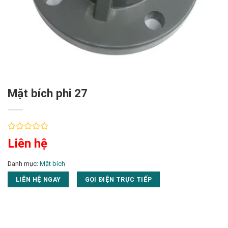
Mặt bích phi 27
Được
Liên hệ
xếp
hạng
0
Danh mục:
Mặt bích
5
sao
LIÊN HỆ NGAY
GỌI ĐIỆN TRỰC TIẾP