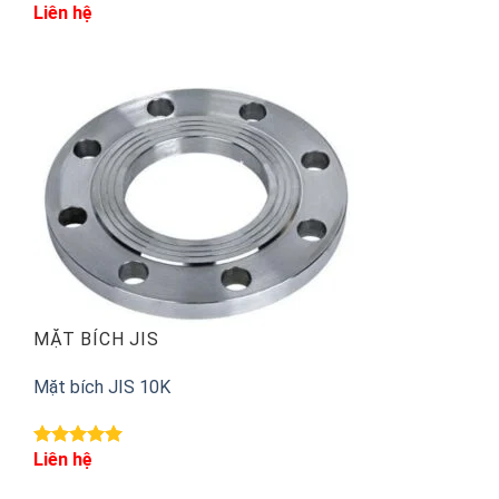
Liên hệ
MẶT BÍCH JIS
Mặt bích JIS 10K
Liên hệ
Được xếp
hạng
5.00
5 sao