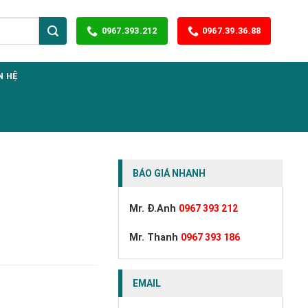
0967.393.212
0967.39.36.88
N HỆ
BÁO GIÁ NHANH
Mr. Đ.Anh
0967 393 212
Mr. Thanh
0967 393 186
EMAIL