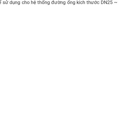
 để sử dụng cho hệ thống đường ống kích thước DN25 ~
ng cao su ( với kiểu kết nối hàn đối đầu trực tiếp).