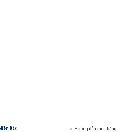
n. Mang đến sự tin tưởng tuyệt đối đồng thời tiết kiệm thờ
Miền Bắc
Hướng dẫn mua hàng