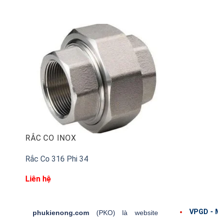
√ Báo giá
nhanh và chính sách nhất trong thời gian ngắ
RẮC CO INOX
Rắc Co 316 Phi 34
Liên hệ
VPGD - 
phukienong.com
(PKO) là website