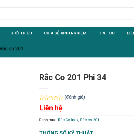
GIỚI THIỆU
CHIA SẺ KINH NGHIỆM
TIN TỨC
LIÊ
Rắc co 201
Rắc Co 201 Phi 34
(đánh giá)
Được
Liên hệ
xếp
hạng
0
Danh mục:
Rắc Co Inox
,
Rắc co 201
5
sao
THÔNG SỐ KỸ THUẬT