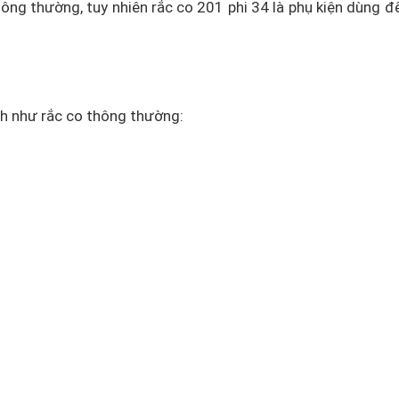
hông thường, tuy nhiên rắc co 201 phi 34 là phụ kiện dùng
nh như rắc co thông thường:
 nối, gắn chặt bằng cách xoay khớp ren hoặc cố định bằng gioă
1 Ø 34