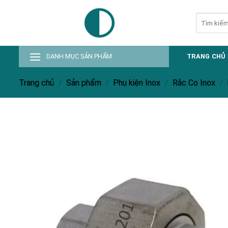
Skip
Tìm
to
kiếm:
content
DANH MỤC SẢN PHẨM
TRANG CHỦ
Trang chủ
/
Sản phẩm
/
Phụ kiện Inox
/
Rắc Co Inox
/