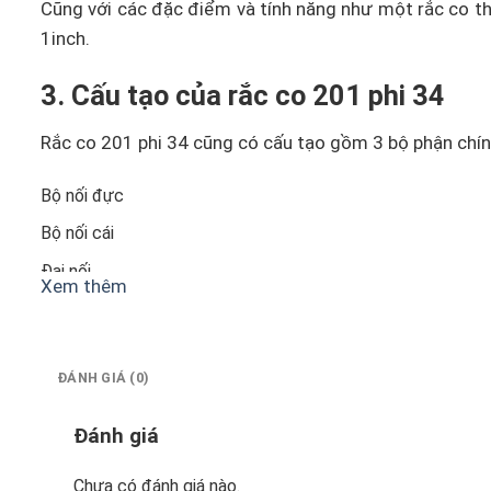
Cũng với các đặc điểm và tính năng như một rắc co t
1inch.
3. Cấu tạo của rắc co 201 phi 34
Rắc co 201 phi 34 cũng có cấu tạo gồm 3 bộ phận chí
Bộ nối đực
Bộ nối cái
Đai nối
Xem thêm
Bộ nối đực và bộ nối cái được nối trực tiếp với đai kết
4. Thông số kỹ thuật của rắc co 20
ĐÁNH GIÁ (0)
Rắc co 201 phi 34
Đánh giá
Đường kính: Phi 34 ( 1inch – DN25 )
Chưa có đánh giá nào.