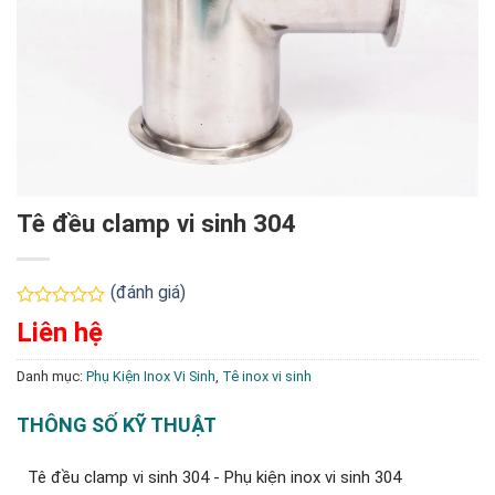
Tê đều clamp vi sinh 304
(đánh giá)
Được
Liên hệ
xếp
hạng
0
Danh mục:
Phụ Kiện Inox Vi Sinh
,
Tê inox vi sinh
5
sao
THÔNG SỐ KỸ THUẬT
Tê đều clamp vi sinh 304 - Phụ kiện inox vi sinh 304