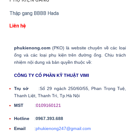
Thập gang BBBB Hada
Liên hệ
phukienong.com
(PKO) là website chuyên về các loại
ống và các loại phụ kiện trên đường ống. Chịu trách
nhiệm nội dung và bản quyền thuộc về:
CÔNG TY CỔ PHẦN KỸ THUẬT VIMI
Trụ sở
:Số 29 ngách 250/60/55, Phan Trọng Tuệ,
Thanh Liệt, Thanh Trì, Tp.Hà Nội
MST
:
0109160121
Hotline
:
0967.393.688
Email
:
phukienong247@gmail.com