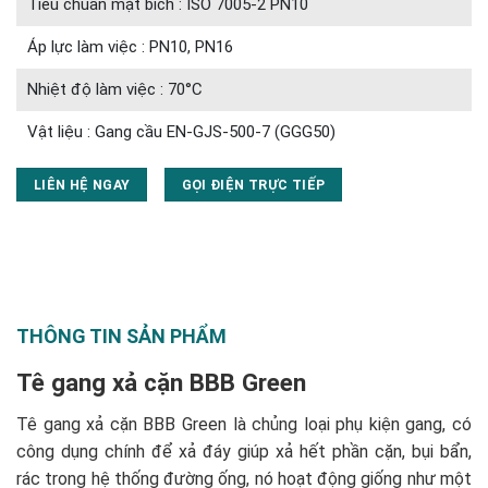
Tiêu chuẩn mặt bích : ISO 7005-2 PN10
Áp lực làm việc : PN10, PN16
Nhiệt độ làm việc : 70°C
Vật liệu : Gang cầu EN-GJS-500-7 (GGG50)
LIÊN HỆ NGAY
GỌI ĐIỆN TRỰC TIẾP
THÔNG TIN SẢN PHẨM
Tê gang xả cặn BBB Green
Tê gang xả cặn BBB Green là chủng loại phụ kiện gang, có
công dụng chính để xả đáy giúp xả hết phần cặn, bụi bẩn,
rác trong hệ thống đường ống, nó hoạt động giống như một