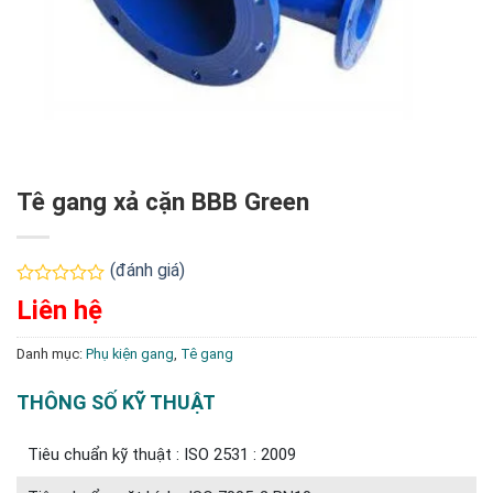
Tê gang xả cặn BBB Green
(đánh giá)
Được
Liên hệ
xếp
hạng
0
Danh mục:
Phụ kiện gang
,
Tê gang
5
sao
THÔNG SỐ KỸ THUẬT
Tiêu chuẩn kỹ thuật : ISO 2531 : 2009