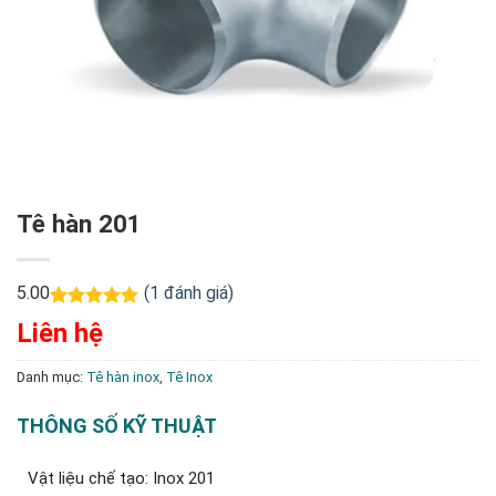
Tê hàn 201
5.00
(
1
đánh giá)
5.00
1
trên 5
Liên hệ
dựa trên
đánh giá
Danh mục:
Tê hàn inox
,
Tê Inox
THÔNG SỐ KỸ THUẬT
Vật liệu chế tạo: Inox 201