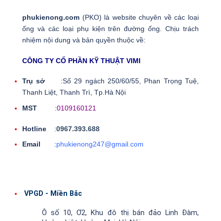
phukienong.com
(PKO) là website chuyên về các loại
ống và các loại phụ kiện trên đường ống. Chịu trách
nhiệm nội dung và bản quyền thuộc về:
CÔNG TY CỔ PHẦN KỸ THUẬT VIMI
Trụ sở
:Số 29 ngách 250/60/55, Phan Trọng Tuệ,
Thanh Liệt, Thanh Trì, Tp.Hà Nội
MST
:
0109160121
Hotline
:
0967.393.688
Email
:
phukienong247@gmail.com
VPGD - Miền Bắc
Ô số 10, Ơ2, Khu đô thị bán đảo Linh Đàm,