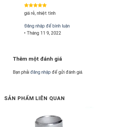
Được xếp
giá rẻ, nhiệt tình
hạng
5
5
sao
Đăng nhập để bình luận
•
Tháng 11 9, 2022
Thêm một đánh giá
Bạn phải
đăng nhập
để gửi đánh giá.
SẢN PHẨM LIÊN QUAN