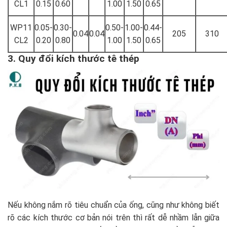
CL1
0.15
0.60
1.00
1.50
0.65
WP11
0.05-
0.30-
0.50-
1.00-
0.44-
0.04
0.04
205
310
CL2
0.20
0.80
1.00
1.50
0.65
3. Quy đổi kích thước tê thép
Nếu không nắm rõ tiêu chuẩn của ống, cũng như không biết
rõ các kích thước cơ bản nói trên thì rất dễ nhầm lẫn giữa