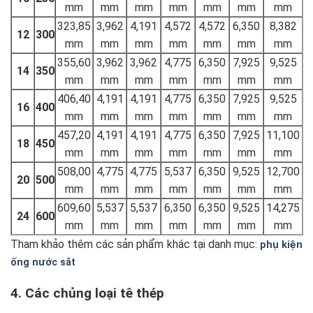
mm
mm
mm
mm
mm
mm
mm
323,85
3,962
4,191
4,572
4,572
6,350
8,382
12
300
mm
mm
mm
mm
mm
mm
mm
355,60
3,962
3,962
4,775
6,350
7,925
9,525
14
350
mm
mm
mm
mm
mm
mm
mm
406,40
4,191
4,191
4,775
6,350
7,925
9,525
16
400
mm
mm
mm
mm
mm
mm
mm
457,20
4,191
4,191
4,775
6,350
7,925
11,100
18
450
mm
mm
mm
mm
mm
mm
mm
508,00
4,775
4,775
5,537
6,350
9,525
12,700
20
500
mm
mm
mm
mm
mm
mm
mm
609,60
5,537
5,537
6,350
6,350
9,525
14,275
24
600
mm
mm
mm
mm
mm
mm
mm
Tham khảo thêm các sản phẩm khác tại danh mục:
phụ kiện
ống nước sắt
4. Các chủng loại tê thép