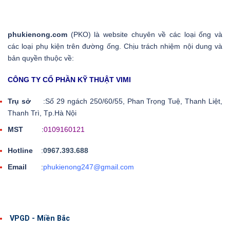
phukienong.com
(PKO) là website chuyên về các loại ống và
các loại phụ kiện trên đường ống. Chịu trách nhiệm nội dung và
bản quyền thuộc về:
CÔNG TY CỔ PHẦN KỸ THUẬT VIMI
Trụ sở
:Số 29 ngách 250/60/55, Phan Trọng Tuệ, Thanh Liệt,
Thanh Trì, Tp.Hà Nội
MST
:
0109160121
Hotline
:
0967.393.688
Email
:
phukienong247@gmail.com
VPGD - Miền Bắc