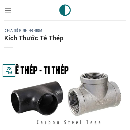
Skip
to
content
CHIA SẺ KINH NGHIỆM
Kích Thước Tê Thép
28
Th6