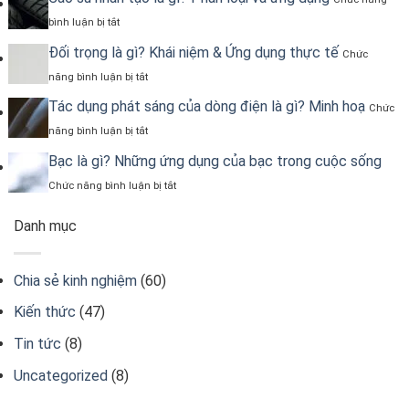
lượng
áp
ở
và
bình luận bị tắt
Cao
công
su
Đối trọng là gì? Khái niệm & Ứng dụng thực tế
thức
Chức
nhân
tính
ở
năng bình luận bị tắt
tạo
Đối
là
trọng
Tác dụng phát sáng của dòng điện là gì? Minh hoạ
Chức
gì?
là
Phân
ở
năng bình luận bị tắt
gì?
loại
Tác
Khái
và
dụng
Bạc là gì? Những ứng dụng của bạc trong cuộc sống
niệm
ứng
phát
&
ở
Chức năng bình luận bị tắt
dụng
sáng
Ứng
Bạc
của
dụng
là
dòng
Danh mục
thực
gì?
điện
tế
Những
là
ứng
gì?
dụng
Chia sẻ kinh nghiệm
(60)
Minh
của
hoạ
bạc
Kiến thức
(47)
trong
cuộc
Tin tức
(8)
sống
Uncategorized
(8)