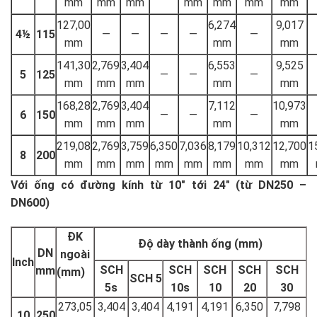
mm
mm
mm
mm
mm
mm
mm
127,00
6,274
9,017
4½
115
—
—
—
—
—
mm
mm
mm
141,30
2,769
3,404
6,553
9,525
5
125
—
—
—
mm
mm
mm
mm
mm
168,28
2,769
3,404
7,112
10,973
6
150
—
—
—
mm
mm
mm
mm
mm
219,08
2,769
3,759
6,350
7,036
8,179
10,312
12,700
1
8
200
mm
mm
mm
mm
mm
mm
mm
mm
Với ống có đường kính từ 10″ tới 24″ (từ DN250 –
DN600)
ĐK
Độ dày thành ống (mm)
DN
ngoài
Inch
SCH
SCH
SCH
SCH
SCH
mm
(mm)
SCH 5
5s
10s
10
20
30
273,05
3,404
3,404
4,191
4,191
6,350
7,798
10
250