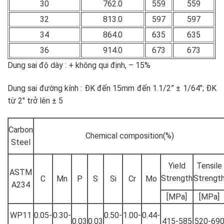
30
762.0
559
559
32
813.0
597
597
34
864.0
635
635
36
914.0
673
673
Dung sai độ dày : + không qui định, – 15%
Dung sai đường kính : ĐK đến 15mm đến 1.1/2” ± 1/64″; ĐK
từ 2″ trở lên ± 5
Carbon
Chemical composition(%)
Steel
Yield
Tensile
ASTM
Strength
Strengt
C
Mn
P
S
Si
Cr
Mo
A234
[MPa]
[MPa]
WP11
0.05-
0.30-
0.50-
1.00-
0.44-
0.03
0.03
415-585
520-69