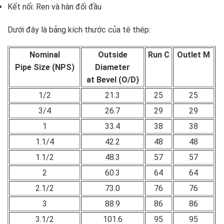
Kết nối: Ren và hàn đối đầu
Dưới đây là bảng kích thước của tê thép:
Nominal
Outside
Run C
Outlet M
Pipe Size (NPS)
Diameter
at Bevel (O/D)
1/2
21.3
25
25
3/4
26.7
29
29
1
33.4
38
38
1.1/4
42.2
48
48
1.1/2
48.3
57
57
2
60.3
64
64
2.1/2
73.0
76
76
3
88.9
86
86
3.1/2
101.6
95
95