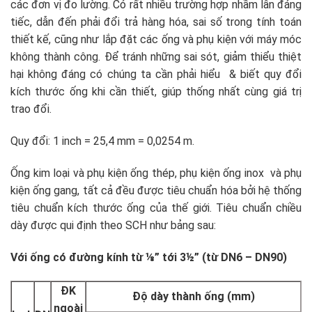
các đơn vị đo lường. Có rất nhiều trường hợp nhầm lẫn đáng
tiếc, dẫn đến phải đổi trả hàng hóa, sai số trong tính toán
thiết kế, cũng như lắp đặt các ống và phụ kiện với máy móc
không thành công. Để tránh những sai sót, giảm thiểu thiệt
hại không đáng có chúng ta cần phải hiểu & biết quy đổi
kích thước ống khi cần thiết, giúp thống nhất cùng giá trị
trao đổi.
Quy đổi: 1 inch = 25,4 mm = 0,0254 m.
Ống kim loại và phụ kiện ống thép, phụ kiện ống inox và phụ
kiện ống gang, tất cả đều được tiêu chuẩn hóa bởi hệ thống
tiêu chuẩn kích thước ống của thế giới. Tiêu chuẩn chiều
dày được qui định theo SCH như bảng sau:
Với ống có đường kính từ ⅛” tới 3½” (từ DN6 – DN90)
ĐK
Độ dày thành ống (mm)
ngoài