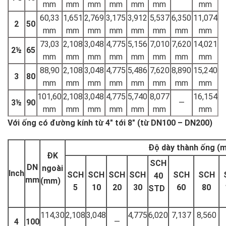
mm
mm
mm
mm
mm
mm
mm
60,33
1,651
2,769
3,175
3,912
5,537
6,350
11,074
2
50
mm
mm
mm
mm
mm
mm
mm
mm
73,03
2,108
3,048
4,775
5,156
7,010
7,620
14,021
2½
65
mm
mm
mm
mm
mm
mm
mm
mm
88,90
2,108
3,048
4,775
5,486
7,620
8,890
15,240
3
80
mm
mm
mm
mm
mm
mm
mm
mm
101,60
2,108
3,048
4,775
5,740
8,077
16,154
3½
90
—
mm
mm
mm
mm
mm
mm
mm
Với ống có đường kính từ 4″ tới 8″ (từ DN100 – DN200)
Độ dày thành ống (
ĐK
SCH
DN
ngoài
Inch
SCH
SCH
SCH
SCH
SCH
SCH
40
mm
(mm)
5
10
20
30
60
80
STD
114,30
2,108
3,048
4,775
6,020
7,137
8,560
4
100
—