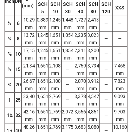
Inch
DN
SCH
SCH
SCH
SCH
SCH
SCH
(mm)
XXS
5
10
30
40
80
120
10,29
0,889
1,245
1,448
1,727
2,413
⅛
6
—
—
mm
mm
mm
mm
mm
mm
13,72
1,245
1,651
1,854
2,235
3,023
¼
8
—
—
mm
mm
mm
mm
mm
mm
17,15
1,245
1,651
1,854
2,311
3,200
⅜
10
—
—
mm
mm
mm
mm
mm
mm
21,34
1,651
2,108
2,769
3,734
7,468
½
15
—
—
mm
mm
mm
mm
mm
mm
26,67
1,651
2,108
2,870
3,912
7,823
¾
20
—
—
mm
mm
mm
mm
mm
mm
33,40
1,651
2,769
3,378
4,547
9,093
1
25
—
—
mm
mm
mm
mm
mm
mm
42,16
1,651
2,769
2,972
3,556
4,851
9,703
1¼
32
—
mm
mm
mm
mm
mm
mm
mm
48,26
1,651
2,769
3,175
3,683
5,080
10,160
1½
40
—