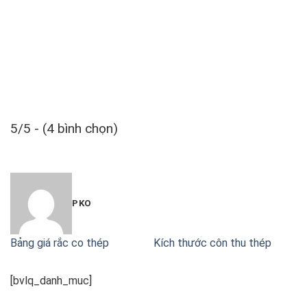
5/5 - (4 bình chọn)
PKO
Bảng giá rắc co thép
Kích thước côn thu thép
[bvlq_danh_muc]