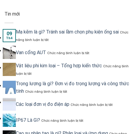
Tin mới
Mạ kẽm là gì? Tránh sai lầm chọn phụ kiện ống sai
Chức
09
ở
Th4
năng bình luận bị tắt
Mạ
kẽm
ở
Van cổng AUT
là
Chức năng bình luận bị tắt
Van
gì?
cổng
Tránh
Vật liệu phi kim loại – Tổng hợp kiến thức
AUT
Chức năng bình
sai
ở
lầm
luận bị tắt
Vật
chọn
liệu
Trọng lượng là gì? Đơn vị đo trọng lượng và công thức
phụ
phi
kiện
ở
tính
Chức năng bình luận bị tắt
kim
ống
Trọng
loại
sai
lượng
–
ở
Các loại đơn vị đo điện áp
là
Chức năng bình luận bị tắt
Tổng
Các
gì?
hợp
loại
Đơn
kiến
đơn
ở
IP67 Là Gì?
vị
Chức năng bình luận bị tắt
thức
vị
IP67
đo
đo
Là
trọng
Cao su nhân tạo là gì? Phân loại và ứng dụng
điện
Gì?
Chức năng