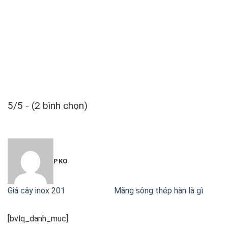
5/5 - (2 bình chọn)
PKO
Giá cây inox 201
Măng sông thép hàn là gì
[bvlq_danh_muc]