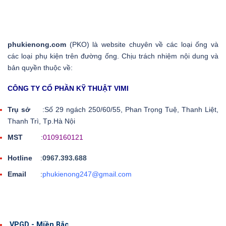
phukienong.com
(PKO) là website chuyên về các loại ống và
các loại phụ kiện trên đường ống. Chịu trách nhiệm nội dung và
bản quyền thuộc về:
CÔNG TY CỔ PHẦN KỸ THUẬT VIMI
Trụ sở
:Số 29 ngách 250/60/55, Phan Trọng Tuệ, Thanh Liệt,
Thanh Trì, Tp.Hà Nội
MST
:
0109160121
Hotline
:
0967.393.688
Email
:
phukienong247@gmail.com
VPGD - Miền Bắc