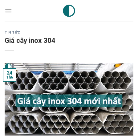
Skip
to
content
TIN TỨC
Giá cây inox 304
24
Th6