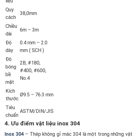
liệu
Quy
38,0mm
cách
Chiều
6m – 3m
dài
Độ
0.4 mm – 2.0
dày
mm ( SCH )
Độ
2B, #180,
bóng
#400, #600,
bề
No.4
mặt
Kích
Ø9.5 – 76.3 mm
thước
Tiêu
ASTM/DIN/JIS
chuẩn
4. Ưu điểm vật liệu inox 304
Inox 304
– Thép không gỉ mác 304 là một trong những vật