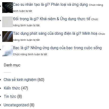
đo
Là
trọng
Cao su nhân tạo là gì? Phân loại và ứng dụng
điện
Gì?
Chức năng
lượng
áp
ở
và
bình luận bị tắt
Cao
công
su
Đối trọng là gì? Khái niệm & Ứng dụng thực tế
thức
Chức
nhân
tính
ở
năng bình luận bị tắt
tạo
Đối
là
trọng
Tác dụng phát sáng của dòng điện là gì? Minh hoạ
Chức
gì?
là
Phân
ở
năng bình luận bị tắt
gì?
loại
Tác
Khái
và
dụng
Bạc là gì? Những ứng dụng của bạc trong cuộc sống
niệm
ứng
phát
&
ở
Chức năng bình luận bị tắt
dụng
sáng
Ứng
Bạc
của
dụng
là
dòng
Danh mục
thực
gì?
điện
tế
Những
là
ứng
gì?
dụng
Chia sẻ kinh nghiệm
(60)
Minh
của
hoạ
bạc
Kiến thức
(47)
trong
cuộc
Tin tức
(8)
sống
Uncategorized
(8)