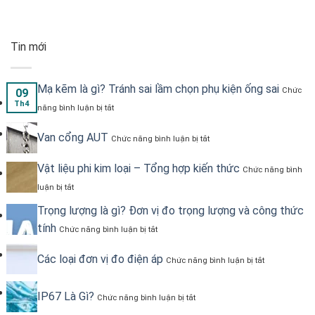
Tin mới
Mạ kẽm là gì? Tránh sai lầm chọn phụ kiện ống sai
Chức
09
ở
Th4
năng bình luận bị tắt
Mạ
kẽm
ở
Van cổng AUT
là
Chức năng bình luận bị tắt
Van
gì?
cổng
Tránh
Vật liệu phi kim loại – Tổng hợp kiến thức
AUT
Chức năng bình
sai
ở
lầm
luận bị tắt
Vật
chọn
liệu
Trọng lượng là gì? Đơn vị đo trọng lượng và công thức
phụ
phi
kiện
ở
tính
Chức năng bình luận bị tắt
kim
ống
Trọng
loại
sai
lượng
–
ở
Các loại đơn vị đo điện áp
là
Chức năng bình luận bị tắt
Tổng
Các
gì?
hợp
loại
Đơn
kiến
đơn
ở
IP67 Là Gì?
vị
Chức năng bình luận bị tắt
thức
vị
IP67
đo