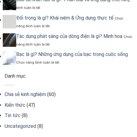
Gì?
Chức năng
lượng
áp
ở
và
bình luận bị tắt
Cao
công
su
Đối trọng là gì? Khái niệm & Ứng dụng thực tế
thức
Chức
nhân
tính
ở
năng bình luận bị tắt
tạo
Đối
là
trọng
Tác dụng phát sáng của dòng điện là gì? Minh hoạ
Chức
gì?
là
Phân
ở
năng bình luận bị tắt
gì?
loại
Tác
Khái
và
dụng
Bạc là gì? Những ứng dụng của bạc trong cuộc sống
niệm
ứng
phát
&
ở
Chức năng bình luận bị tắt
dụng
sáng
Ứng
Bạc
của
dụng
là
dòng
Danh mục
thực
gì?
điện
tế
Những
là
ứng
gì?
dụng
Chia sẻ kinh nghiệm
(60)
Minh
của
hoạ
bạc
Kiến thức
(47)
trong
cuộc
Tin tức
(8)
sống
Uncategorized
(8)