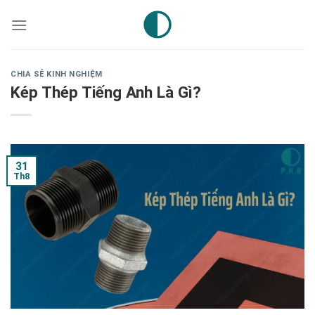
Skip
to
content
CHIA SẺ KINH NGHIỆM
Kép Thép Tiếng Anh Là Gì?
31
Th8