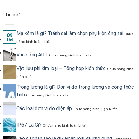
Tin mới
Mạ kẽm là gì? Tránh sai lầm chọn phụ kiện ống sai
Chức
09
ở
Th4
năng bình luận bị tắt
Mạ
kẽm
ở
Van cổng AUT
là
Chức năng bình luận bị tắt
Van
gì?
cổng
Tránh
Vật liệu phi kim loại – Tổng hợp kiến thức
AUT
Chức năng bình
sai
ở
lầm
luận bị tắt
Vật
chọn
liệu
Trọng lượng là gì? Đơn vị đo trọng lượng và công thức
phụ
phi
kiện
ở
tính
Chức năng bình luận bị tắt
kim
ống
Trọng
loại
sai
lượng
–
ở
Các loại đơn vị đo điện áp
là
Chức năng bình luận bị tắt
Tổng
Các
gì?
hợp
loại
Đơn
kiến
đơn
ở
IP67 Là Gì?
vị
Chức năng bình luận bị tắt
thức
vị
IP67
đo
đo
Là
trọng
Cao su nhân tạo là gì? Phân loại và ứng dụng
điện