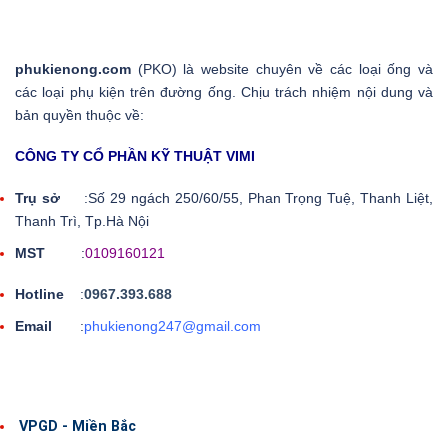
phukienong.com
(PKO) là website chuyên về các loại ống và
các loại phụ kiện trên đường ống. Chịu trách nhiệm nội dung và
bản quyền thuộc về:
CÔNG TY CỔ PHẦN KỸ THUẬT VIMI
Trụ sở
:Số 29 ngách 250/60/55, Phan Trọng Tuệ, Thanh Liệt,
Thanh Trì, Tp.Hà Nội
MST
:
0109160121
Hotline
:
0967.393.688
Email
:
phukienong247@gmail.com
VPGD - Miền Bắc