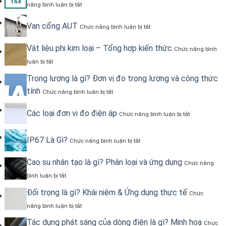
ở
Th4
năng bình luận bị tắt
Mạ
kẽm
ở
Van cổng AUT
là
Chức năng bình luận bị tắt
Van
gì?
cổng
Tránh
Vật liệu phi kim loại – Tổng hợp kiến thức
AUT
Chức năng bình
sai
ở
lầm
luận bị tắt
Vật
chọn
liệu
Trọng lượng là gì? Đơn vị đo trọng lượng và công thức
phụ
phi
kiện
ở
tính
Chức năng bình luận bị tắt
kim
ống
Trọng
loại
sai
lượng
–
ở
Các loại đơn vị đo điện áp
là
Chức năng bình luận bị tắt
Tổng
Các
gì?
hợp
loại
Đơn
kiến
đơn
ở
IP67 Là Gì?
vị
Chức năng bình luận bị tắt
thức
vị
IP67
đo
đo
Là
trọng
Cao su nhân tạo là gì? Phân loại và ứng dụng
điện
Gì?
Chức năng
lượng
áp
ở
và
bình luận bị tắt
Cao
công
su
Đối trọng là gì? Khái niệm & Ứng dụng thực tế
thức
Chức
nhân
tính
ở
năng bình luận bị tắt
tạo
Đối
là
trọng
Tác dụng phát sáng của dòng điện là gì? Minh hoạ
Chức
gì?