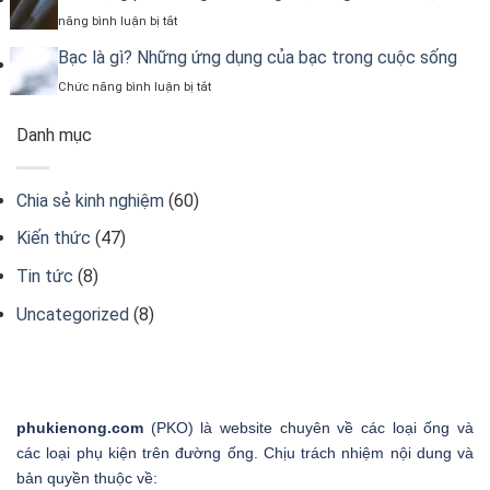
là
Phân
ở
năng bình luận bị tắt
gì?
loại
Tác
Khái
và
dụng
Bạc là gì? Những ứng dụng của bạc trong cuộc sống
niệm
ứng
phát
&
ở
Chức năng bình luận bị tắt
dụng
sáng
Ứng
Bạc
của
dụng
là
dòng
Danh mục
thực
gì?
điện
tế
Những
là
ứng
gì?
dụng
Chia sẻ kinh nghiệm
(60)
Minh
của
hoạ
bạc
Kiến thức
(47)
trong
cuộc
Tin tức
(8)
sống
Uncategorized
(8)
phukienong.com
(PKO) là website chuyên về các loại ống và
các loại phụ kiện trên đường ống. Chịu trách nhiệm nội dung và
bản quyền thuộc về: