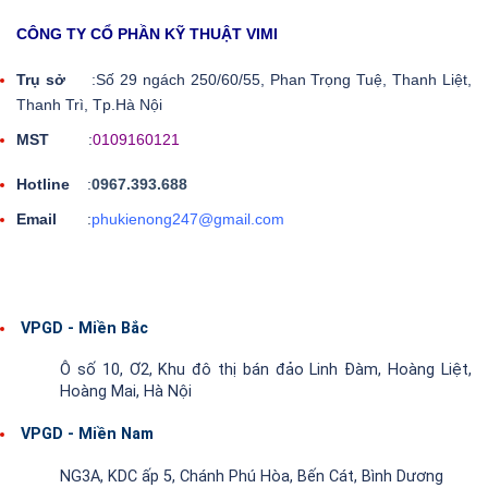
CÔNG TY CỔ PHẦN KỸ THUẬT VIMI
Trụ sở
:Số 29 ngách 250/60/55, Phan Trọng Tuệ, Thanh Liệt,
Thanh Trì, Tp.Hà Nội
MST
:
0109160121
Hotline
:
0967.393.688
Email
:
phukienong247@gmail.com
VPGD - Miền Bắc
Ô số 10, Ơ2, Khu đô thị bán đảo Linh Đàm, Hoàng Liệt,
Hoàng Mai, Hà Nội
VPGD - Miền Nam
NG3A, KDC ấp 5, Chánh Phú Hòa, Bến Cát, Bình Dương