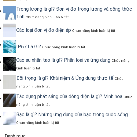
Vật
chọn
liệu
Trọng lượng là gì? Đơn vị đo trọng lượng và công thức
phụ
phi
kiện
ở
tính
Chức năng bình luận bị tắt
kim
ống
Trọng
loại
sai
lượng
–
ở
Các loại đơn vị đo điện áp
là
Chức năng bình luận bị tắt
Tổng
Các
gì?
hợp
loại
Đơn
kiến
đơn
ở
IP67 Là Gì?
vị
Chức năng bình luận bị tắt
thức
vị
IP67
đo
đo
Là
trọng
Cao su nhân tạo là gì? Phân loại và ứng dụng
điện
Gì?
Chức năng
lượng
áp
ở
và
bình luận bị tắt
Cao
công
su
Đối trọng là gì? Khái niệm & Ứng dụng thực tế
thức
Chức
nhân
tính
ở
năng bình luận bị tắt
tạo
Đối
là
trọng
Tác dụng phát sáng của dòng điện là gì? Minh hoạ
Chức
gì?
là
Phân
ở
năng bình luận bị tắt
gì?
loại
Tác
Khái
và
dụng
Bạc là gì? Những ứng dụng của bạc trong cuộc sống
niệm
ứng
phát
&
ở
Chức năng bình luận bị tắt
dụng
sáng
Ứng
Bạc
của
dụng
là
dòng
Danh mục
thực
gì?